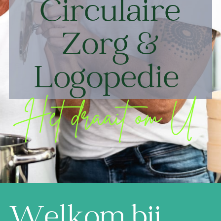
Circulaire
Zorg &
Logopedie
Het draait om U
Welkom bij